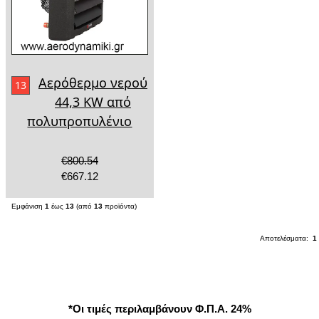
Αερόθερμο νερού
13
44,3 KW από
πολυπροπυλένιο
€800.54
€667.12
Εμφάνιση
1
έως
13
(από
13
προϊόντα)
Αποτελέσματα:
1
*Οι τιμές περιλαμβάνουν Φ.Π.Α. 24%