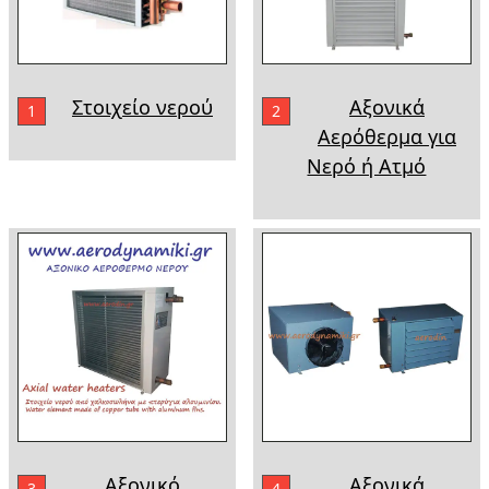
Στοιχείο νερού
Αξονικά
1
2
Αερόθερμα για
Νερό ή Ατμό
Αξονικό
Αξονικά
3
4