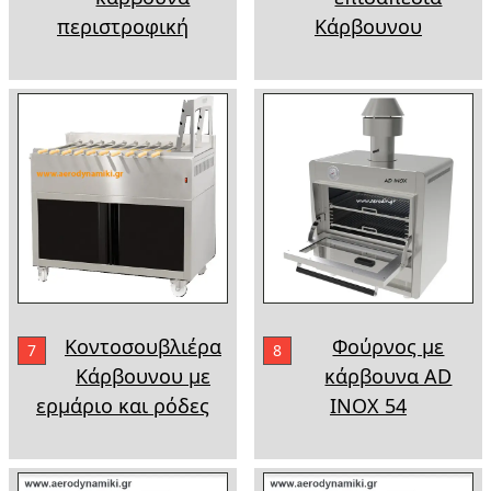
περιστροφική
Κάρβουνου
Κοντοσουβλιέρα
Φούρνος µε
7
8
Κάρβουνου µε
κάρβουνα AD
ερµάριο και ρόδες
INOX 54