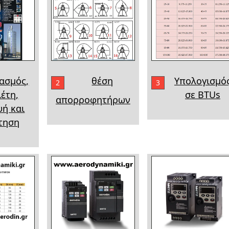
ασμός,
θέση
Υπολογισμό
2
3
έτη,
σε BTUs
απορροφητήρων
υή και
τηση