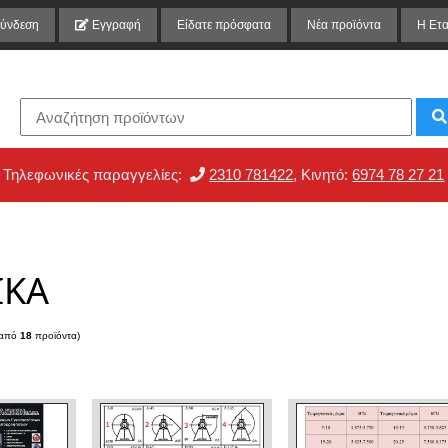
ύνδεση
Εγγραφή
Είδατε πρόσφατα
Νέα προϊόντα
Η Ετα
Τηλεφωνικές παραγγελίες:
2310 781422
, Κινητό:
6974 78 27 21
ΙΚΑ
από
18
προϊόντα)