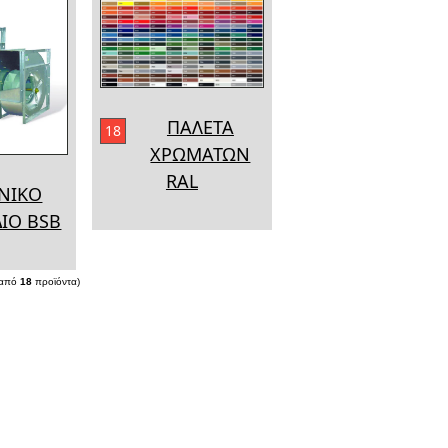
ΠΑΛΕΤΑ
18
ΧΡΩΜΑΤΩΝ
RAL
ΝΙΚΟ
ΙΟ BSB
από
18
προϊόντα)