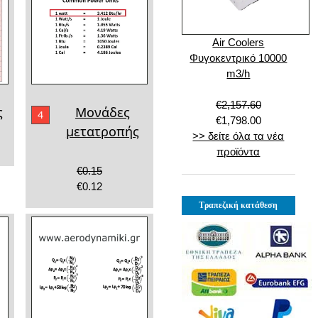
Air Coolers
Φυγοκεντρικό 10000
m3/h
€2,157.60
ς
Μονάδες
4
€1,798.00
μετατροπής
>> δείτε όλα τα νέα
προϊόντα
€0.15
€0.12
Τραπεζική κατάθεση