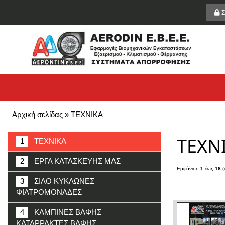
Σ
Αρχική σελίδας
»
ΤΕΧΝΙΚΑ
ΤΕΧΝ
1
ΤΕΧΝΙΚΑ
2
ΕΡΓΑ ΚΑΤΑΣΚΕΥΗΣ ΜΑΣ
Εμφάνιση
1
έως
18
(
3
ΣΙΛΟ ΚΥΚΛΩΝΕΣ
ΦΙΛΤΡΟΜΟΝΑΔΕΣ
4
ΚΑΜΠΙΝΕΣ ΒΑΦΗΣ
ΚΑΤΑΡΡΑΚΤΕΣ ΒΑΦΗΣ