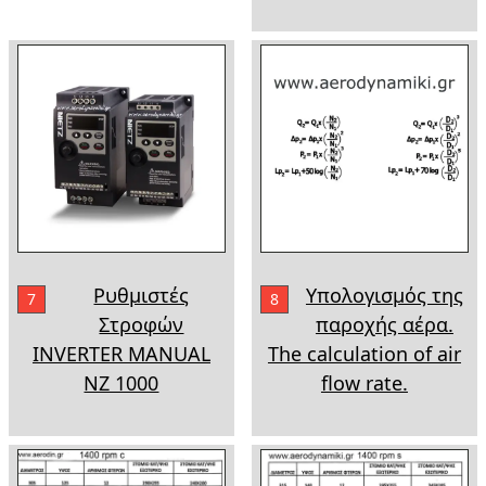
Ρυθμιστές
Υπολογισμός της
7
8
Στροφών
παροχής αέρα.
INVERTER MANUAL
The calculation of air
NZ 1000
flow rate.