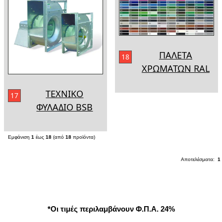
ΠΑΛΕΤΑ
18
ΧΡΩΜΑΤΩΝ RAL
ΤΕΧΝΙΚΟ
17
ΦΥΛΑΔΙΟ BSB
Εμφάνιση
1
έως
18
(από
18
προϊόντα)
Αποτελέσματα:
1
*Οι τιμές περιλαμβάνουν Φ.Π.Α. 24%