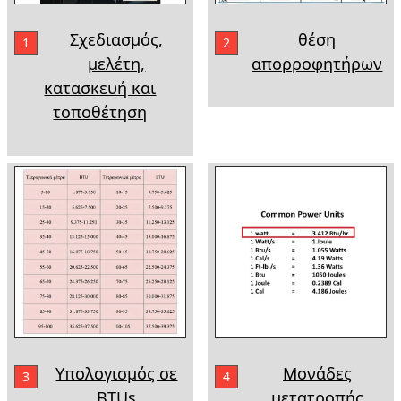
Σχεδιασμός,
θέση
1
2
μελέτη,
απορροφητήρων
κατασκευή και
τοποθέτηση
Υπολογισμός σε
Μονάδες
3
4
BTUs
μετατροπής