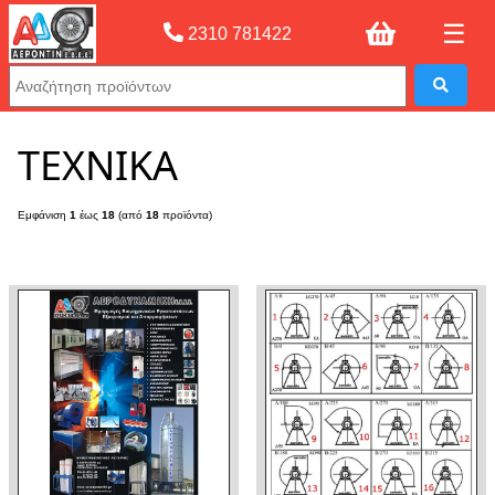
☰
2310 781422
Αρχική σελίδας
»
ΤΕΧΝΙΚΑ
ΤΕΧΝΙΚΑ
Εμφάνιση
1
έως
18
(από
18
προϊόντα)