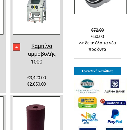
€72.00
€60.00
>> δείτε όλα τα νέα
Καμπίνα
4
προϊόντα
αμμοβολής
1000
Τραπεζική κατάθεση
€3,420.00
€2,850.00