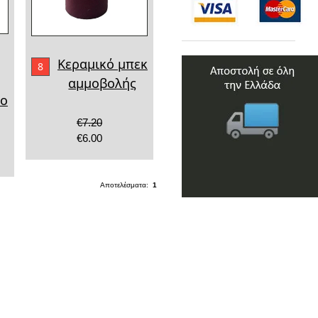
Κεραμικό μπεκ
8
αμμοβολής
λο
€7.20
€6.00
Αποτελέσματα:
1