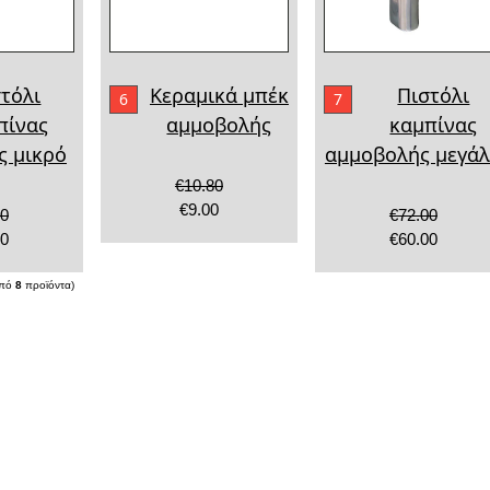
τόλι
Κεραμικά μπέκ
Πιστόλι
6
7
πίνας
αμμοβολής
καμπίνας
ς μικρό
αμμοβολής μεγά
€10.80
€9.00
40
€72.00
00
€60.00
πό
8
προϊόντα)