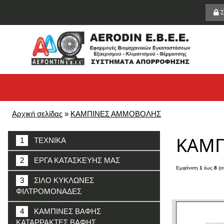
Σ
Αρχική σελίδας
»
ΚΑΜΠΙΝΕΣ ΑΜΜΟΒΟΛΗΣ
ΚΑΜΠ
1
ΤΕΧΝΙΚΑ
2
ΕΡΓΑ ΚΑΤΑΣΚΕΥΗΣ ΜΑΣ
Εμφάνιση
1
έως
8
(α
3
ΣΙΛΟ ΚΥΚΛΩΝΕΣ
ΦΙΛΤΡΟΜΟΝΑΔΕΣ
4
ΚΑΜΠΙΝΕΣ ΒΑΦΗΣ
ΚΑΤΑΡΡΑΚΤΕΣ ΒΑΦΗΣ