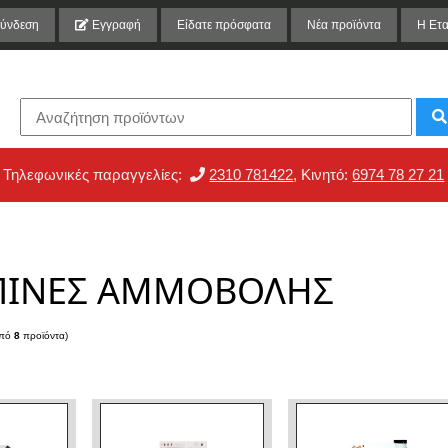
ύνδεση
Εγγραφή
Είδατε πρόσφατα
Νέα προϊόντα
Η Ετα
Τηλεφωνικές παραγγελίες:
2310 781422
, Κινητό:
6974 78 27 21
ΙΝΕΣ ΑΜΜΟΒΟΛΗΣ
πό
8
προϊόντα)