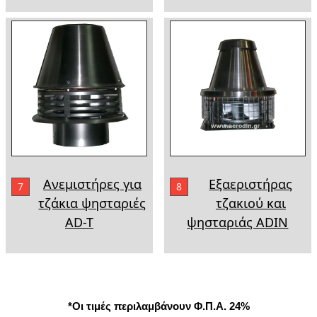
Ανεμιστήρες για
Εξαεριστήρας
7
8
τζάκια ψησταριές
τζακιού και
AD-T
ψησταριάς ADIN
*Οι τιμές περιλαμβάνουν Φ.Π.Α. 24%