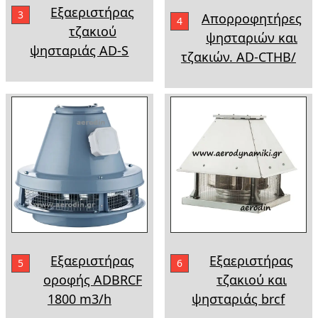
Εξαεριστήρας
3
Απορροφητήρες
4
τζακιού
ψησταριών και
ψησταριάς AD-S
τζακιών. AD-CTHB/
Εξαεριστήρας
Εξαεριστήρας
5
6
οροφής ADBRCF
τζακιού και
1800 m3/h
ψησταριάς brcf