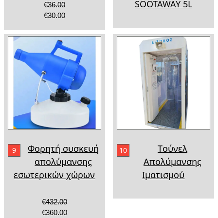
SOOTAWAY 5L
€36.00
€30.00
Φορητή συσκευή
Tούνελ
9
10
απολύμανσης
Απολύμανσης
εσωτερικών χώρων
Ιματισμού
€432.00
€360.00