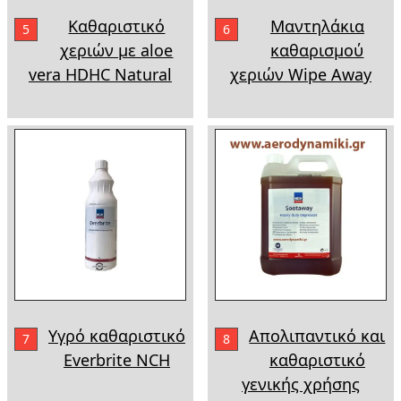
Καθαριστικό
Μαντηλάκια
5
6
χεριών με aloe
καθαρισμού
vera HDHC Natural
χεριών Wipe Away
Υγρό καθαριστικό
Απολιπαντικό και
7
8
Everbrite NCH
καθαριστικό
γενικής χρήσης