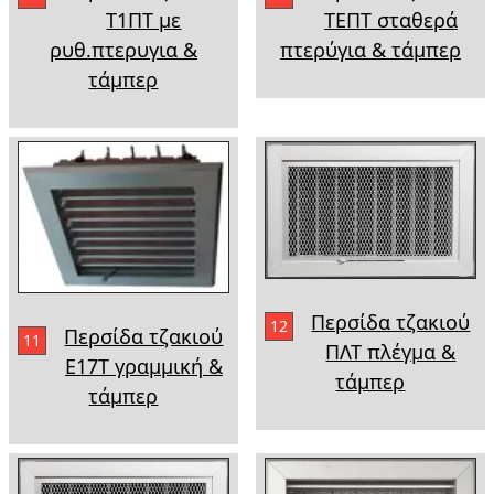
Τ1ΠΤ με
ΤΕΠΤ σταθερά
ρυθ.πτερυγια &
πτερύγια & τάμπερ
τάμπερ
Περσίδα τζακιού
12
Περσίδα τζακιού
11
ΠΛΤ πλέγμα &
Ε17Τ γραμμική &
τάμπερ
τάμπερ