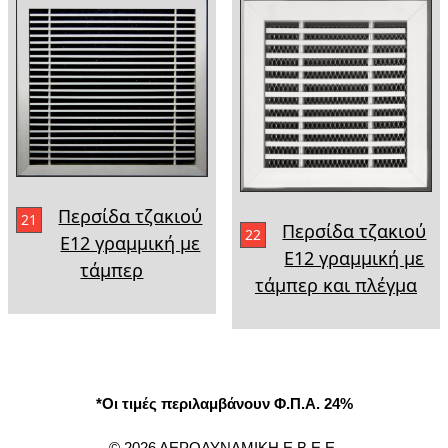
Περσίδα τζακιού
21
Περσίδα τζακιού
22
Ε12 γραμμική με
Ε12 γραμμική με
τάμπερ
τάμπερ και πλέγμα
*Οι τιμές περιλαμβάνουν Φ.Π.Α. 24%
© 2026 ΑΕΡΟΔΥΝΑΜΙΚΗ Ε.Β.Ε.Ε.