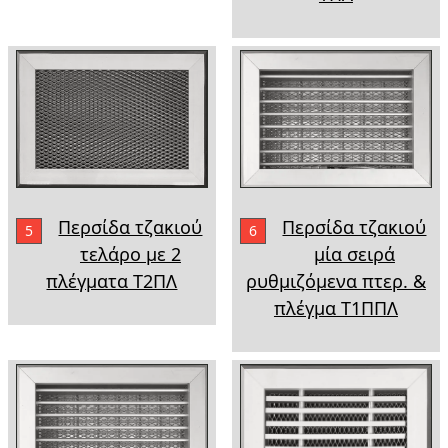
Περσίδα τζακιού
Περσίδα τζακιού
6
5
μία σειρά
τελάρο με 2
ρυθμιζόμενα πτερ. &
πλέγματα Τ2ΠΛ
πλέγμα Τ1ΠΠΛ