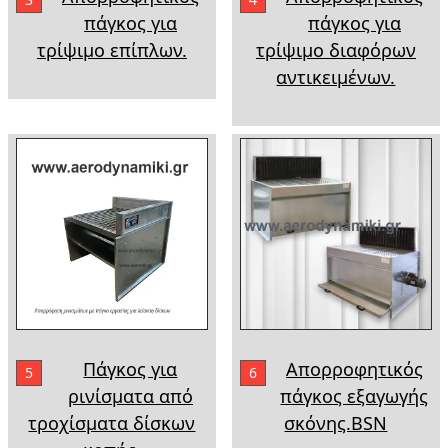
πάγκος για
πάγκος για
τρίψιμο επίπλων.
τρίψιμο διαφόρων
αντικειμένων.
Πάγκος για
Απορροφητικός
5
6
ρινίσματα από
πάγκος εξαγωγής
τροχίσματα δίσκων
σκόνης.BSN