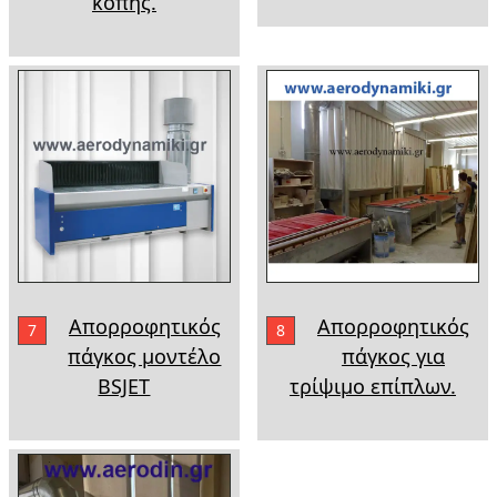
κοπής.
Απορροφητικός
Απορροφητικός
7
8
πάγκος μοντέλο
πάγκος για
BSJET
τρίψιμο επίπλων.