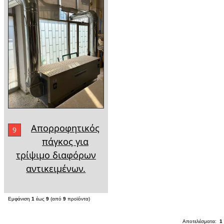
Απορροφητικός
9
πάγκος για
τρίψιμο διαφόρων
αντικειμένων.
Εμφάνιση
1
έως
9
(από
9
προϊόντα)
Αποτελέσματα:
1