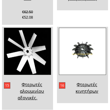
€62.50
€52.08
Φτερωτές
Φτερωτές
15
16
αλουμινίου
κινητήρων
αξονικές.