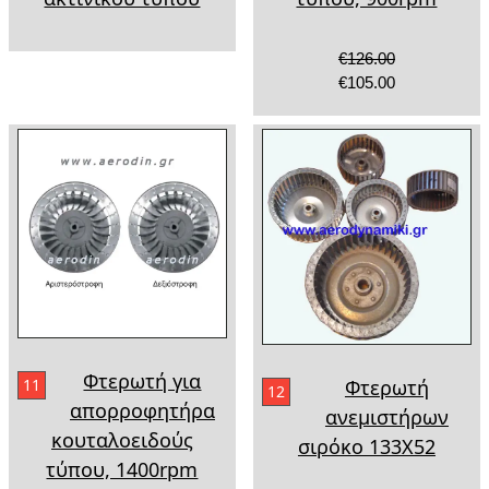
€126.00
€105.00
Φτερωτή για
Φτερωτή
11
12
απορροφητήρα
ανεμιστήρων
κουταλοειδούς
σιρόκο 133Χ52
τύπου, 1400rpm