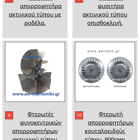
απορροφητήρα
φυσιτήρα
ακτινικού τύπου με
ακτινικού τύπου
ροδέλα.
οπισθοκλινή.
Φτερωτές
Φτερωτή
9
10
φυγοκεντρικών
απορροφητήρων
απορροφητήρων
κουταλοειδούς
ακτινικού τύπου
τύπου, 900rpm