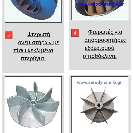
Φτερωτές για
4
Φτερωτή
3
απορροφητήρες
ανεμιστήρων με
εξαερισμού
πίσω κεκλιμένα
οπισθόκλινη.
πτερύγια.