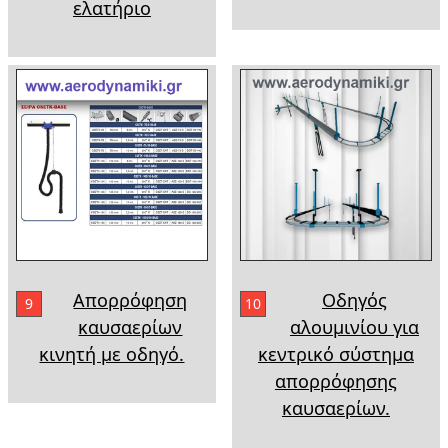
ελατήριο
Απορρόφηση
Οδηγός
9
10
καυσαερίων
αλουμινίου για
κινητή με οδηγό.
κεντρικό σύστημα
απορρόφησης
καυσαερίων.