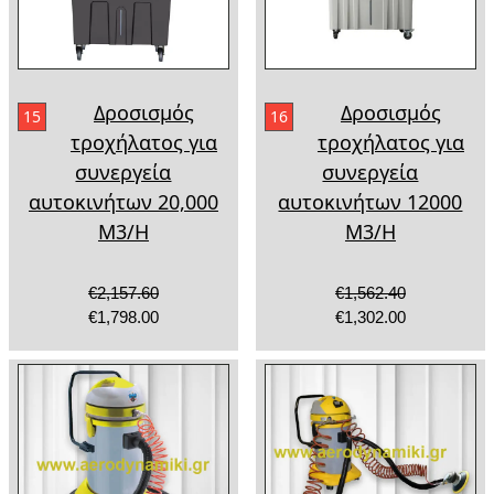
Δροσισμός
Δροσισμός
15
16
τροχήλατος για
τροχήλατος για
συνεργεία
συνεργεία
αυτοκινήτων 20,000
αυτοκινήτων 12000
Μ3/Η
Μ3/Η
€2,157.60
€1,562.40
€1,798.00
€1,302.00