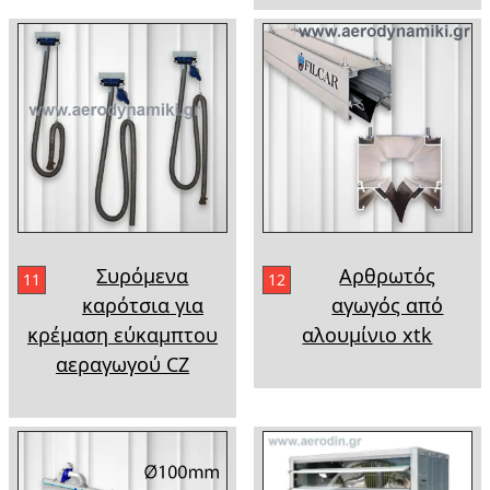
Συρόμενα
Αρθρωτός
11
12
καρότσια για
αγωγός από
κρέμαση εύκαμπτου
αλουμίνιο xtk
αεραγωγού CZ