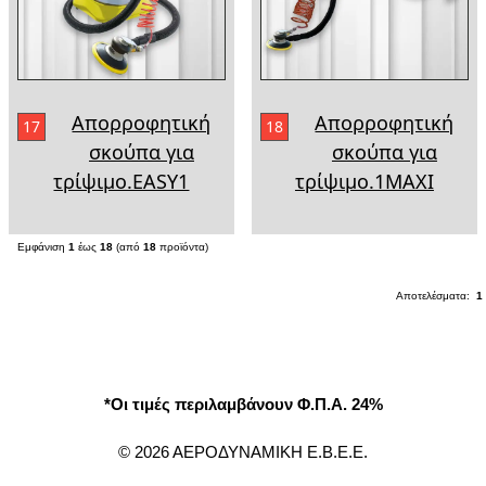
Απορροφητική
Απορροφητική
17
18
σκούπα για
σκούπα για
τρίψιμο.EASY1
τρίψιμο.1MAXI
Εμφάνιση
1
έως
18
(από
18
προϊόντα)
Αποτελέσματα:
1
*Οι τιμές περιλαμβάνουν Φ.Π.Α. 24%
© 2026 ΑΕΡΟΔΥΝΑΜΙΚΗ Ε.Β.Ε.Ε.