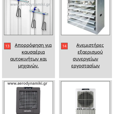
Απορρόφηση για
Ανεμιστήρες
13
14
καυσαέρια
εξαερισμού
αυτοκινήτων και
συνεργείων
μηχανών.
εργοστασίων