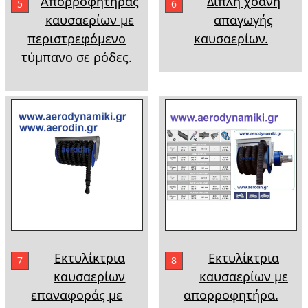
Απορροφητήρας
Διπλή χοάνη
5
6
καυσαερίων με
απαγωγής
περιστρεφόμενο
καυσαερίων.
τύμπανο σε ρόδες.
Εκτυλίκτρια
Εκτυλίκτρια
7
8
καυσαερίων
καυσαερίων με
επαναφοράς με
απορροφητήρα.