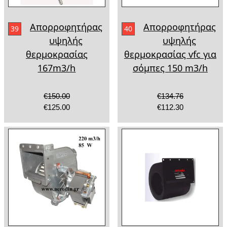
Απορροφητήρας
Απορροφητήρας
39
40
υψηλής
υψηλής
θερμοκρασίας
θερμοκρασίας vfc για
167m3/h
σόμπες 150 m3/h
€150.00
€134.76
€125.00
€112.30