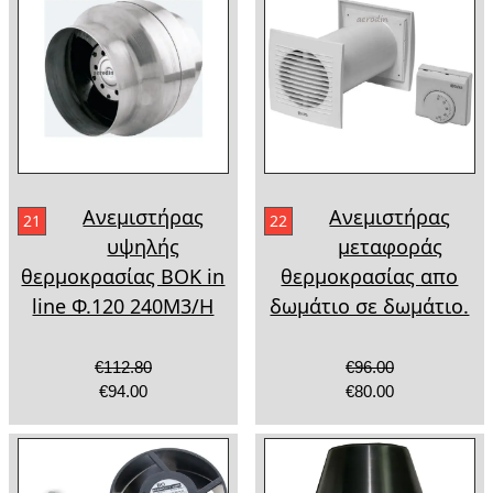
Ανεμιστήρας
Ανεμιστήρας
21
22
υψηλής
μεταφοράς
θερμοκρασίας BOK in
θερμοκρασίας απο
line Φ.120 240Μ3/Η
δωμάτιο σε δωμάτιο.
€112.80
€96.00
€94.00
€80.00