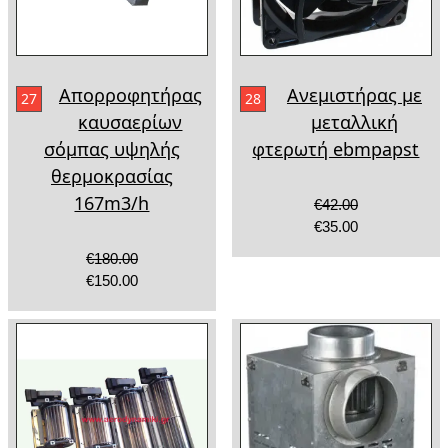
Απορροφητήρας
Ανεμιστήρας με
27
28
καυσαερίων
μεταλλική
σόμπας υψηλής
φτερωτή ebmpapst
θερμοκρασίας
167m3/h
€42.00
€35.00
€180.00
€150.00