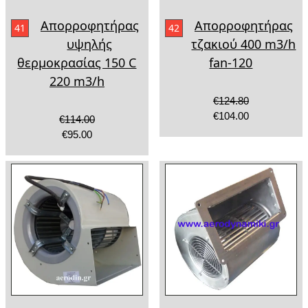
Απορροφητήρας
Απορροφητήρας
41
42
υψηλής
τζακιού 400 m3/h
θερμοκρασίας 150 C
fan-120
220 m3/h
€124.80
€104.00
€114.00
€95.00