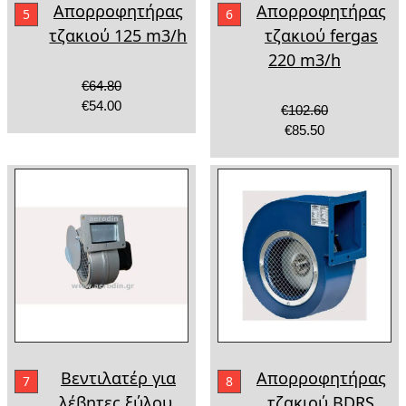
Απορροφητήρας
Απορροφητήρας
5
6
τζακιού 125 m3/h
τζακιού fergas
220 m3/h
€64.80
€54.00
€102.60
€85.50
Βεντιλατέρ για
Απορροφητήρας
7
8
λέβητες ξύλου.
τζακιού BDRS