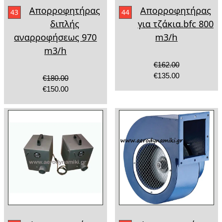
Απορροφητήρας
Απορροφητήρας
43
44
διπλής
για τζάκια.bfc 800
αναρροφήσεως 970
m3/h
m3/h
€162.00
€135.00
€180.00
€150.00