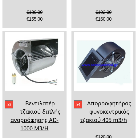
€186.00
€192.00
€155.00
€160.00
Βεντιλατέρ
Απορροφητήρας
53
54
τζακιού διπλής
φυγοκεντρικός
αναρρόφησης AD-
τζακιού 405 m3/h
1000 Μ3/Η
€120.00