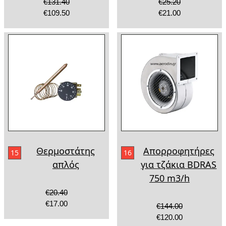
€131.40
€25.20
€109.50
€21.00
Θερμοστάτης
Απορροφητήρες
15
16
απλός
για τζάκια ΒDRAS
750 m3/h
€20.40
€17.00
€144.00
€120.00