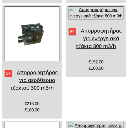
Απορροφητήρας
60
για ενεργειακά
τζάκια 800 m3/h
€192.00
€160.00
Απορροφητήρας
59
για αερόθερμο
τζακιού 300 m3/h
€216.00
€180.00