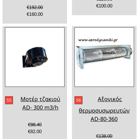
€100.00
€192.00
€160.00
Μοτέρ τζακιού
Αξονικός
55
56
AD- 300 m3/h
θερμοσυσωρευτών
AD-80-360
€98.40
€82.00
€138.00