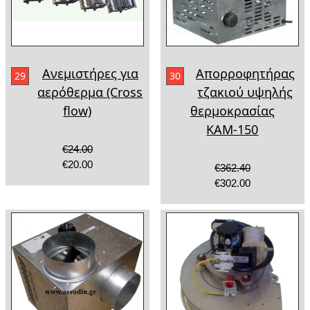
Ανεμιστήρες για
Απορροφητήρας
29
30
αερόθερμα (Cross
τζακιού υψηλής
flow)
θερμοκρασίας
ΚΑΜ-150
€24.00
€20.00
€362.40
€302.00