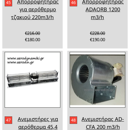
Απορροφητήρας
Απορροφητήρας
45
46
για αερόθερμο
ADAORB 1200
τζακιού 220m3/h
m3/h
€216.00
€228.00
€180.00
€190.00
Ανεμιστήρες για
Ανεμιστήρας AD-
47
48
αερόθερμα 45,4
CFA 200 m3/h