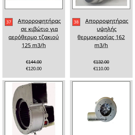
Απορροφητήρας
Απορροφητήρας
37
38
σε κιβώτιο για
υψηλής
αερόθερμο τζακιού
θερμοκρασίας 162
125 m3/h
m3/h
€144.00
€132.00
€120.00
€110.00