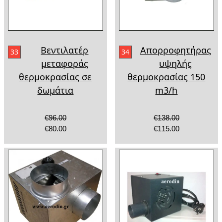
Βεντιλατέρ
Απορροφητήρας
33
34
μεταφοράς
υψηλής
θερμοκρασίας σε
θερμοκρασίας 150
δωμάτια
m3/h
€96.00
€138.00
€80.00
€115.00