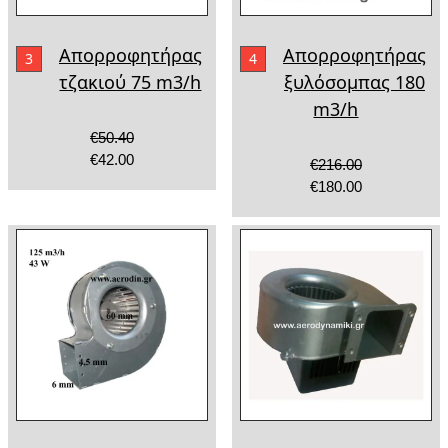
Απορροφητήρας
Απορροφητήρας
3
4
τζακιού 75 m3/h
ξυλόσομπας 180
m3/h
€50.40
€42.00
€216.00
€180.00