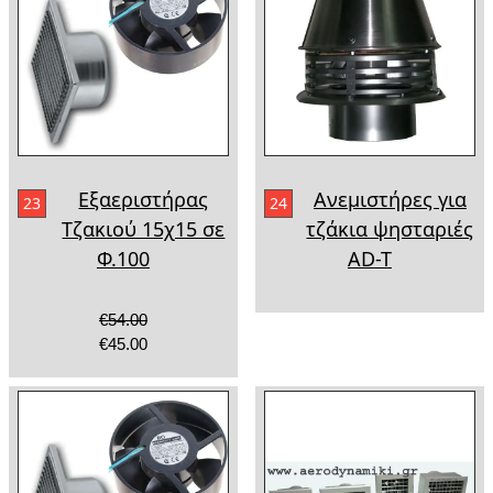
Εξαεριστήρας
Ανεμιστήρες για
23
24
Τζακιού 15χ15 σε
τζάκια ψησταριές
Φ.100
AD-T
€54.00
€45.00