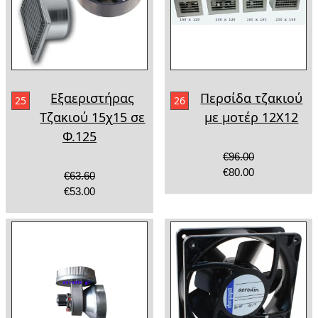
Εξαεριστήρας
Περσίδα τζακιού
25
26
Τζακιού 15χ15 σε
με μοτέρ 12X12
Φ.125
€96.00
€80.00
€63.60
€53.00