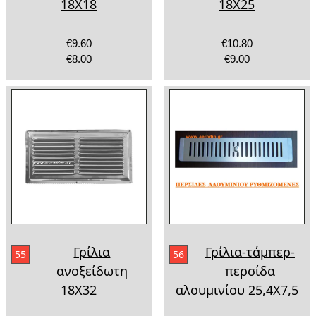
18Χ18
18Χ25
€9.60
€10.80
€8.00
€9.00
Γρίλια
Γρίλια-τάμπερ-
55
56
ανοξείδωτη
περσίδα
18Χ32
αλουμινίου 25,4Χ7,5