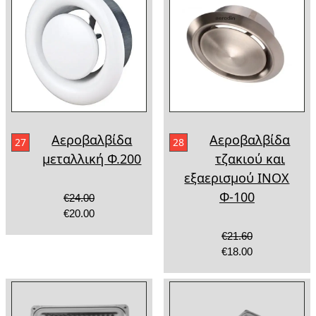
Αεροβαλβίδα
Αεροβαλβίδα
27
28
μεταλλική Φ.200
τζακιού και
εξαερισμού ΙΝΟΧ
Φ-100
€24.00
€20.00
€21.60
€18.00