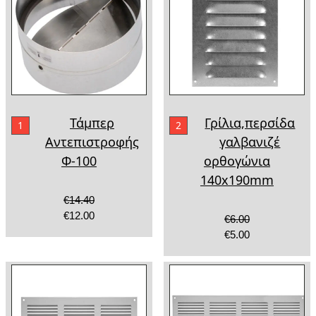
Τάμπερ
Γρίλια,περσίδα
1
2
Aντεπιστροφής
γαλβανιζέ
Φ-100
ορθογώνια
140x190mm
€14.40
€12.00
€6.00
€5.00