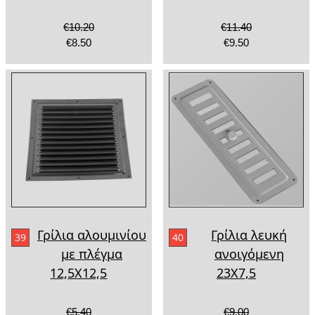
€10.20
€11.40
€8.50
€9.50
Γρίλια αλουμινίου
Γρίλια λευκή
39
40
με πλέγμα
ανοιγόμενη
12,5Χ12,5
23Χ7,5
€5.40
€9.00