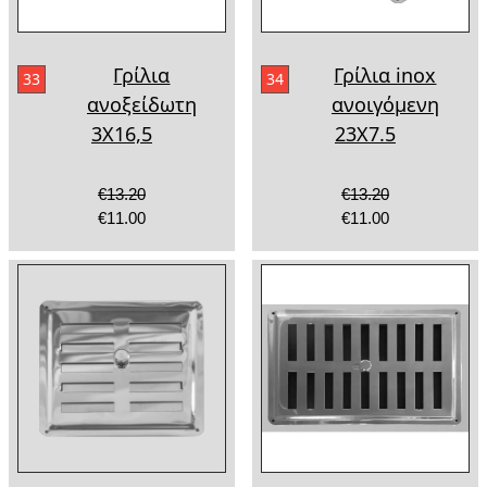
Γρίλια
Γρίλια inox
33
34
ανοξείδωτη
ανοιγόμενη
3Χ16,5
23X7.5
€13.20
€13.20
€11.00
€11.00