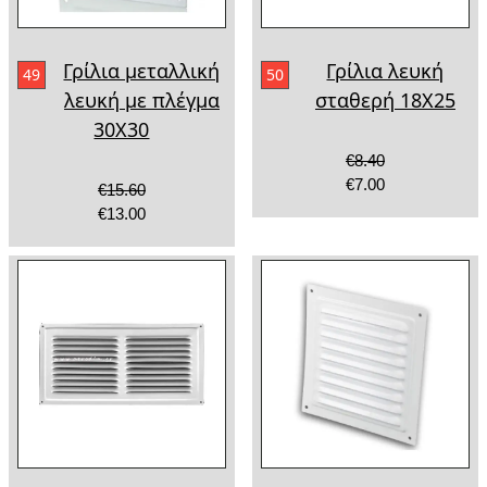
Γρίλια μεταλλική
Γρίλια λευκή
49
50
λευκή με πλέγμα
σταθερή 18X25
30Χ30
€8.40
€7.00
€15.60
€13.00