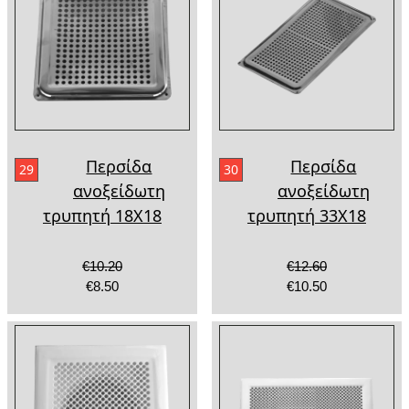
Περσίδα
Περσίδα
29
30
ανοξείδωτη
ανοξείδωτη
τρυπητή 18Χ18
τρυπητή 33Χ18
€10.20
€12.60
€8.50
€10.50