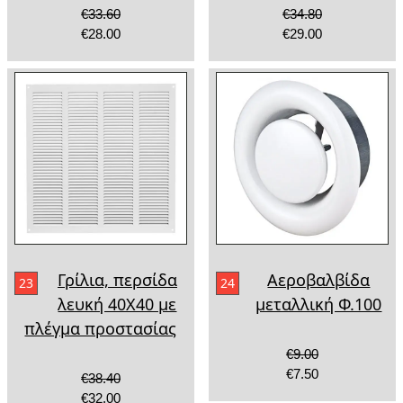
€33.60
€34.80
€28.00
€29.00
Γρίλια, περσίδα
Αεροβαλβίδα
23
24
λευκή 40Χ40 με
μεταλλική Φ.100
πλέγμα προστασίας
€9.00
€7.50
€38.40
€32.00