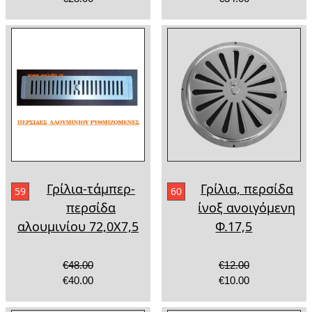
Γρίλια-τάμπερ-
Γρίλια, περσίδα
59
60
περσίδα
ίνοξ ανοιγόμενη
αλουμινίου 72,0Χ7,5
Φ.17,5
€48.00
€12.00
€40.00
€10.00