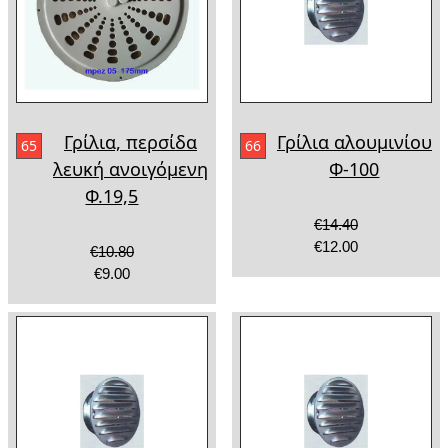
Γρίλια, περσίδα
Γρίλια αλουμινίου
65
66
λευκή ανοιγόμενη
Φ-100
Φ.19,5
€14.40
€12.00
€10.80
€9.00