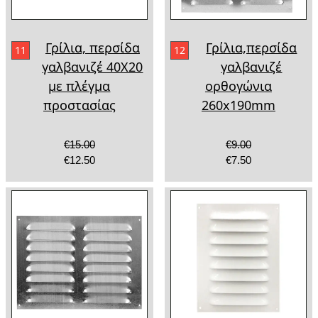
Γρίλια, περσίδα
Γρίλια,περσίδα
11
12
γαλβανιζέ 40Χ20
γαλβανιζέ
με πλέγμα
ορθογώνια
προστασίας
260x190mm
€15.00
€9.00
€12.50
€7.50