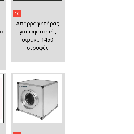
16
ς
Απορροφητήρας
ια
για ψησταριές
σιρόκο 1450
στροφές