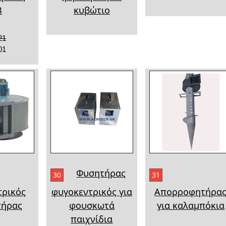
B
κυβώτιο
21
01
Φυσητήρας
30
31
τρικός
φυγοκεντρικός για
Απορροφητήρα
τήρας
φουσκωτά
για καλαμπόκια
παιχνίδια