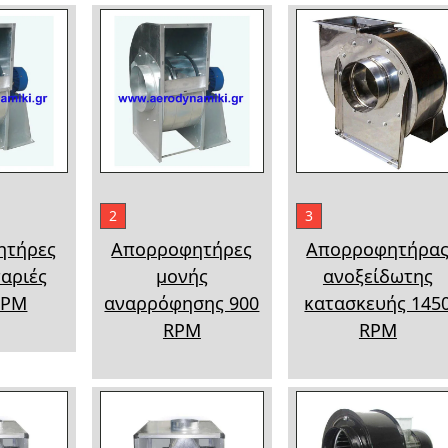
2
3
ητήρες
Απορροφητήρες
Απορροφητήρα
ταριές
μονής
ανοξείδωτης
RPM
αναρρόφησης 900
κατασκευής 145
RPM
RPM