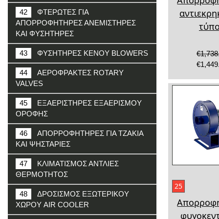
αντιεκρη
42
ΦΤΕΡΩΤΕΣ ΓΙΑ
ΑΠΟΡΡΟΦΗΤΗΡΕΣ ΑΝΕΜΙΣΤΗΡΕΣ
τύπ
ΚΑΙ ΦΥΣΗΤΗΡΕΣ
43
ΦΥΣΗΤΗΡΕΣ ΚΕΝΟΥ BLOWERS
€1,738
€1,449
44
ΑΕΡΟΦΡΑΚΤΕΣ ROTARY
VALVES
45
ΕΞΑΕΡΙΣΤΗΡΕΣ ΕΞΑΕΡΙΣΜΟΥ
ΟΡΟΦΗΣ
46
ΑΠΟΡΡΟΦΗΤΗΡΕΣ ΓΙΑ ΤΖΑΚΙΑ
ΚΑΙ ΨΗΣΤΑΡΙΕΣ
47
ΚΛΙΜΑΤΙΣΜΟΣ ΑΝΤΛΙΕΣ
ΘΕΡΜΟΤΗΤΟΣ
25
48
ΔΡΟΣΙΣΜΟΣ ΕΞΩΤΕΡΙΚΟΥ
Απορροφ
ΧΩΡΟΥ AIR COOLER
φυγοκεν