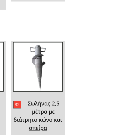
Σωλήνας 2,5
32
μέτρα με
ς
διάτρητο κώνο και
σπείρα