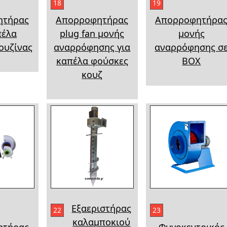
18
19
ητήρας
Απορροφητήρας
Απορροφητήρα
πέλα
plug fan μονής
μονής
ουζίνας
αναρρόφησης για
αναρρόφησης σ
καπέλα φούσκες
BOX
κουζ
Εξαεριστήρας
22
23
καλαμποκιού
ητήρας
Φυγοκεντρικός