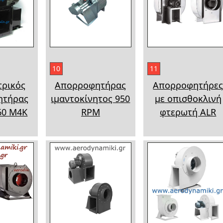
10
11
τρικός
Απορροφητήρας
Απορροφητήρε
ητήρας
ιμαντοκίνητος 950
με οπισθοκλινή
60 M4K
RPM
φτερωτή ALR