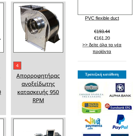
PVC flexible duct
€193.44
€161.20
>> δείτε όλα τα νέα
προϊόντα
4
ς
Απορροφητήρας
Τραπεζική κατάθεση
ανοξείδωτης
0
κατασκευής 950
RPM