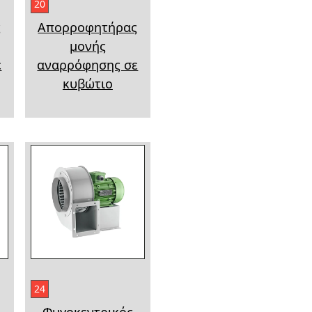
20
ς
Απορροφητήρας
μονής
ε
αναρρόφησης σε
κυβώτιο
24
Φυγοκεντρικός