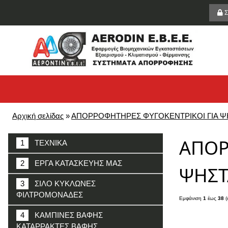
Σ
Αρχική σελίδας
»
ΑΠΟΡΡΟΦΗΤΗΡΕΣ ΦΥΓΟΚΕΝΤΡΙΚΟΙ ΓΙΑ ΨΗ
ΑΠΟΡ
1
ΤΕΧΝΙΚΑ
2
ΕΡΓΑ ΚΑΤΑΣΚΕΥΗΣ ΜΑΣ
ΨΗΣΤ
3
ΣΙΛΟ ΚΥΚΛΩΝΕΣ
ΦΙΛΤΡΟΜΟΝΑΔΕΣ
Εμφάνιση
1
έως
38
(
4
ΚΑΜΠΙΝΕΣ ΒΑΦΗΣ
ΚΑΤΑΡΡΑΚΤΕΣ ΒΑΦΗΣ