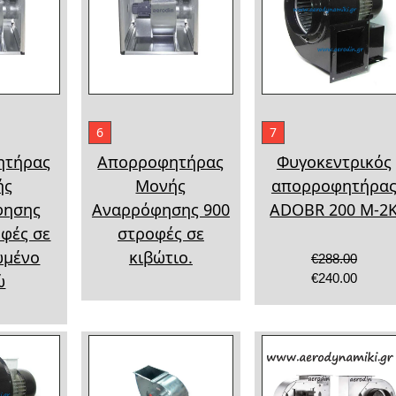
6
7
ητήρας
Απορροφητήρας
Φυγοκεντρικός
ής
Μονής
απορροφητήρα
φησης
Αναρρόφησης 900
ADOBR 200 M-2
οφές σε
στροφές σε
ωμένο
κιβώτιο.
€288.00
ώ
€240.00