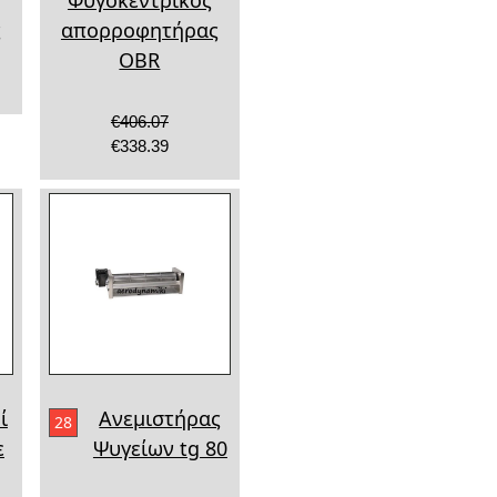
ς
απορροφητήρας
OBR
€406.07
€338.39
ί
Ανεμιστήρας
28
ε
Ψυγείων tg 80