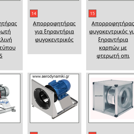
14
15
ητήρας
Απορροφητήρας
Απορροφητήρα
ρωτή
για ξηραντήρια
φυγοκεντρικός γ
κλινή
φυγοκεντρικός
ξηραντήρια
 τύπου
καρπών με
S
φτερωτή οπι