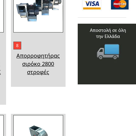
8
Απορροφητήρας
ς
σιρόκο 2800
K
στροφές