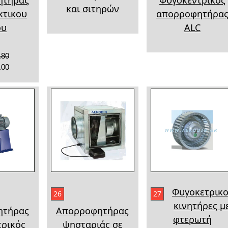
και σιτηρών
κτικου
απορροφητήρα
ου
ALC
.80
.00
Φυγοκετρικο
26
27
κινητήρες μ
ητήρας
Απορροφητήρας
φτερωτή
τρικός
ψησταριάς σε