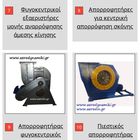
Φυγοκεντρικοί
Απορροφητήρες
7
8
εξαεριστήρες
για κεντρική
μονής αναρρόφησης
απορρόφηση σκόνης
άμεσης κίνησης
Aπορροφητήρας
Πιεστικός
9
10
φυγοκεντρικός
απορροφητήρας