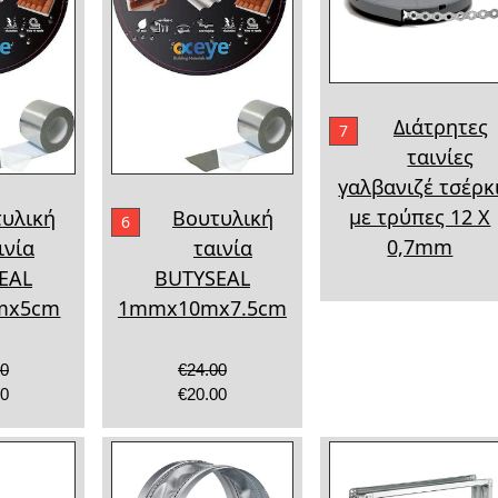
Διάτρητες
7
ταινίες
γαλβανιζέ τσέρκ
με τρύπες 12 Χ
υλική
Βουτυλική
6
0,7mm
ινία
ταινία
EAL
BUTYSEAL
mx5cm
1mmx10mx7.5cm
80
€24.00
00
€20.00