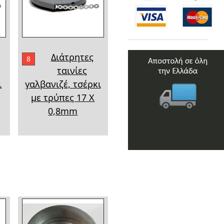
Διάτρητες
8
ταινίες
ι
γαλβανιζέ, τσέρκι
με τρύπες 17 Χ
0,8mm