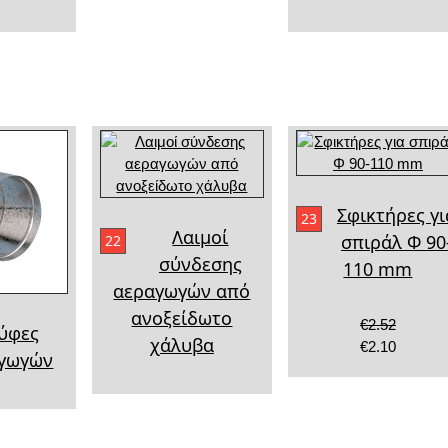
Σφικτήρες γι
23
Λαιμοί
σπιράλ Φ 90
22
σύνδεσης
110 mm
αεραγωγών από
ανοξείδωτο
€2.52
ύφες
χάλυβα
€2.10
γωγών