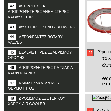
42
ΦΤΕΡΩΤΕΣ ΓΙΑ
ΑΠΟΡΡΟΦΗΤΗΡΕΣ ΑΝΕΜΙΣΤΗΡΕΣ
ΚΑΙ ΦΥΣΗΤΗΡΕΣ
43
ΦΥΣΗΤΗΡΕΣ ΚΕΝΟΥ BLOWERS
44
ΑΕΡΟΦΡΑΚΤΕΣ ROTARY
VALVES
Σφικτ
45
ΕΞΑΕΡΙΣΤΗΡΕΣ ΕΞΑΕΡΙΣΜΟΥ
25
ται
ΟΡΟΦΗΣ
κλι
46
ΑΠΟΡΡΟΦΗΤΗΡΕΣ ΓΙΑ ΤΖΑΚΙΑ
ΚΑΙ ΨΗΣΤΑΡΙΕΣ
€60.
47
ΚΛΙΜΑΤΙΣΜΟΣ ΑΝΤΛΙΕΣ
€50.
ΘΕΡΜΟΤΗΤΟΣ
48
ΔΡΟΣΙΣΜΟΣ ΕΞΩΤΕΡΙΚΟΥ
ΧΩΡΟΥ AIR COOLER
Υαλοβ