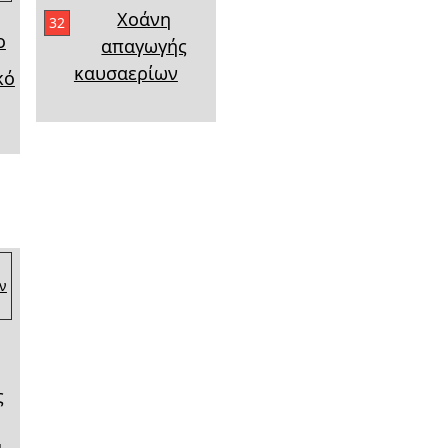
Χοάνη
32
ο
απαγωγής
καυσαερίων
κό
ς