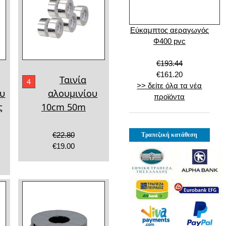
Εύκαμπτος αεραγωγός
Φ400 pvc
€193.44
€161.20
Ταινία
4
>> δείτε όλα τα νέα
ου
αλουμινίου
προϊόντα
ς
10cm 50m
€22.80
Τραπεζική κατάθεση
€19.00