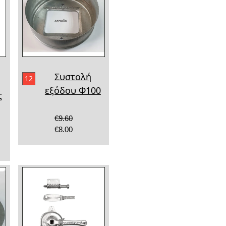
Συστολή
12
εξόδου Φ100
ς
€9.60
€8.00