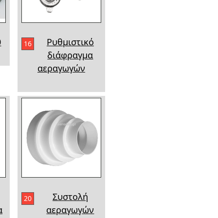
0
Ρυθμιστικό
16
διάφραγμα
αεραγωγών
Συστολή
20
α
αεραγωγών