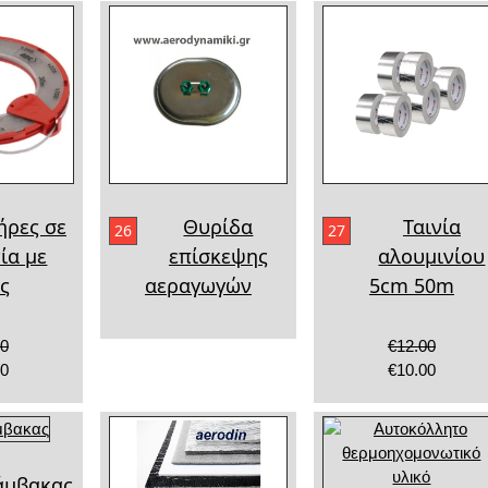
ήρες σε
Θυρίδα
Ταινία
26
27
νία με
επίσκεψης
αλουμινίου
πς
αεραγωγών
5cm 50m
00
€12.00
00
€10.00
άμβακας