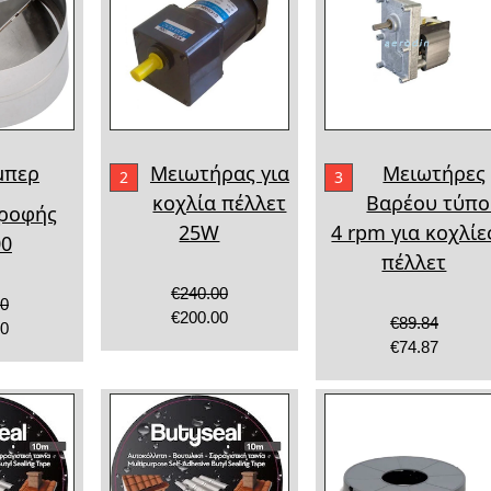
μπερ
Μειωτήρας για
Μειωτήρες
2
3
κοχλία πέλλετ
Βαρέου τύπ
τροφής
25W
4 rpm για κοχλίε
00
πέλλετ
€240.00
40
€200.00
€89.84
00
€74.87