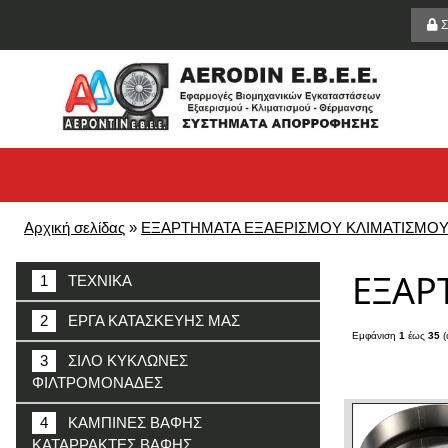
Σ
Αρχική σελίδας
»
ΕΞΑΡΤΗΜΑΤΑ ΕΞΑΕΡΙΣΜΟΥ ΚΛΙΜΑΤΙΣΜΟ
ΕΞΑΡ
1
ΤΕΧΝΙΚΑ
2
ΕΡΓΑ ΚΑΤΑΣΚΕΥΗΣ ΜΑΣ
Εμφάνιση
1
έως
35
(
3
ΣΙΛΟ ΚΥΚΛΩΝΕΣ
ΦΙΛΤΡΟΜΟΝΑΔΕΣ
4
ΚΑΜΠΙΝΕΣ ΒΑΦΗΣ
ΚΑΤΑΡΡΑΚΤΕΣ ΒΑΦΗΣ