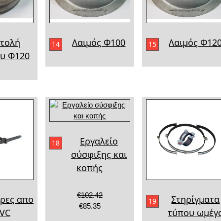
τολή
Λαιμός Φ100
Λαιμός Φ12
14
15
υ Φ120
Εργαλείο
18
σύσφιξης και
κοπής
€102.42
ρες απο
Στηρίγματα
19
€85.35
VC
τύπου ωμέγ