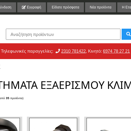
ύνδεση
Εγγραφή
Είδατε πρόσφατα
Νέα προϊόντα
Η Ετα
Τηλεφωνικές παραγγελίες:
2310 781422
, Κινητό:
6974 78 27 21
Υ
ΤΗΜΑΤΑ ΕΞΑΕΡΙΣΜΟΥ ΚΛΙ
από
35
προϊόντα)