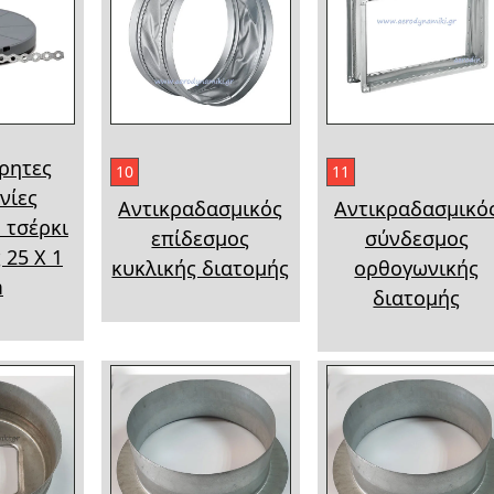
ρητες
10
11
ινίες
Αντικραδασμικός
Αντικραδασμικό
 τσέρκι
επίδεσμος
σύνδεσμος
 25 Χ 1
κυκλικής διατομής
ορθογωνικής
m
διατομής