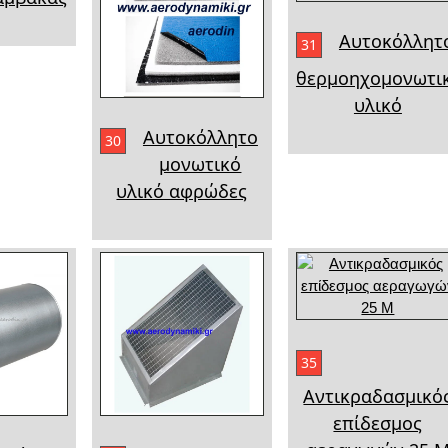
Αυτοκόλλητ
31
θερμοηχομονωτι
υλικό
Αυτοκόλλητο
30
μονωτικό
υλικό αφρώδες
35
Αντικραδασμικό
επίδεσμος