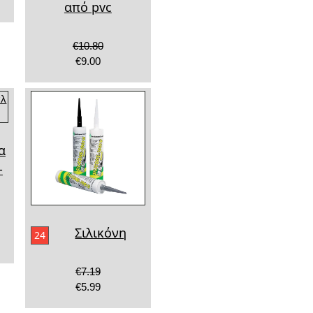
από pvc
€10.80
€9.00
α
-
Σιλικόνη
24
€7.19
€5.99