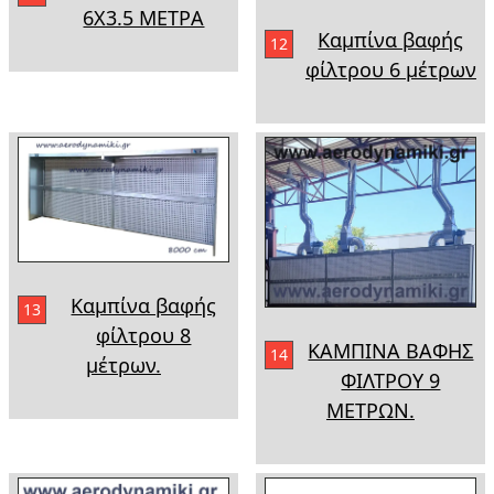
6X3.5 ΜΕΤΡA
Καμπίνα βαφής
12
φίλτρου 6 μέτρων
Καμπίνα βαφής
13
φίλτρου 8
ΚΑΜΠΙΝΑ ΒΑΦΗΣ
14
μέτρων.
ΦΙΛΤΡΟΥ 9
ΜΕΤΡΩΝ.