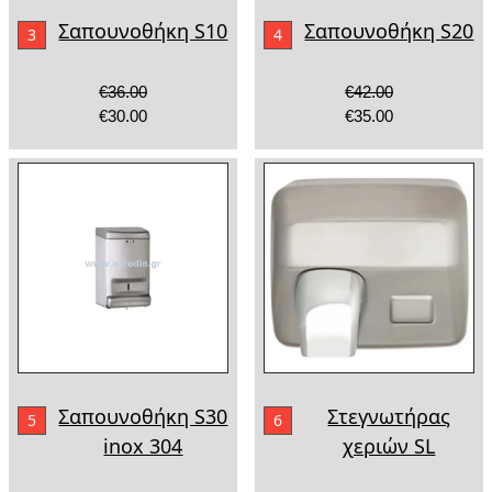
Σαπουνοθήκη S10
Σαπουνοθήκη S20
3
4
€36.00
€42.00
€30.00
€35.00
Σαπουνοθήκη S30
Στεγνωτήρας
5
6
inox 304
χεριών SL