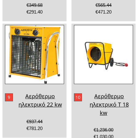
€349.68
€565.44
€291.40
€471.20
Αερόθερμο
Αερόθερμο
9
10
ηλεκτρικό 22 kw
ηλεκτρικό T 18
kw
€937.44
€781.20
€1,236.00
€1,030.00