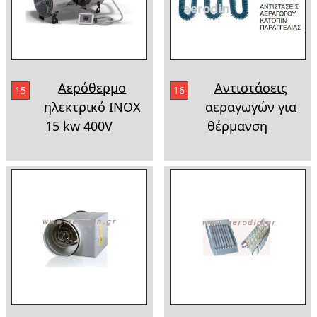
Αερόθερμο
Αντιστάσεις
15
16
ηλεκτρικό INOX
αεραγωγών για
15 kw 400V
θέρμανση