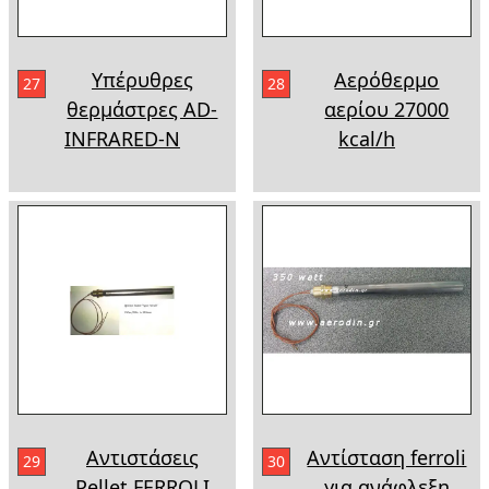
Υπέρυθρες
Αερόθερμο
27
28
θερμάστρες AD-
αερίου 27000
INFRARED-N
kcal/h
Αντιστάσεις
Αντίσταση ferroli
29
30
Pellet FERROLI
για ανάφλεξη