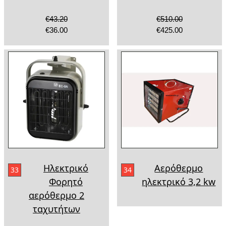
€43.20
€510.00
€36.00
€425.00
Ηλεκτρικό
Αερόθερμο
33
34
Φορητό
ηλεκτρικό 3,2 kw
αερόθερμο 2
ταχυτήτων