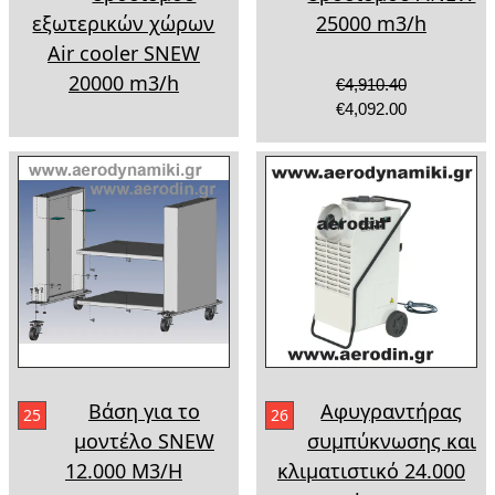
εξωτερικών χώρων
25000 m3/h
Air cooler SNEW
20000 m3/h
€4,910.40
€4,092.00
Βάση για το
Αφυγραντήρας
25
26
μοντέλο SNEW
συμπύκνωσης και
12.000 M3/H
κλιματιστικό 24.000