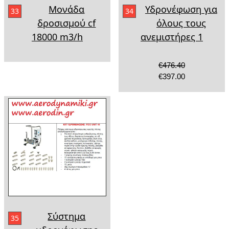
Μονάδα
Υδρονέφωση για
33
34
δροσισμού cf
όλους τους
18000 m3/h
ανεμιστήρες 1
€476.40
€397.00
Σύστημα
35