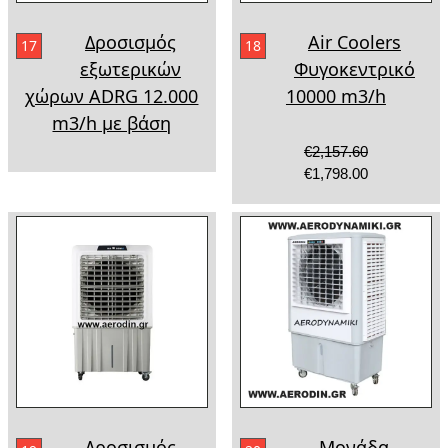
Δροσισμός
Air Coolers
17
18
εξωτερικών
Φυγοκεντρικό
χώρων ADRG 12.000
10000 m3/h
m3/h με βάση
€2,157.60
€1,798.00
Δροσισμός
Μονάδα