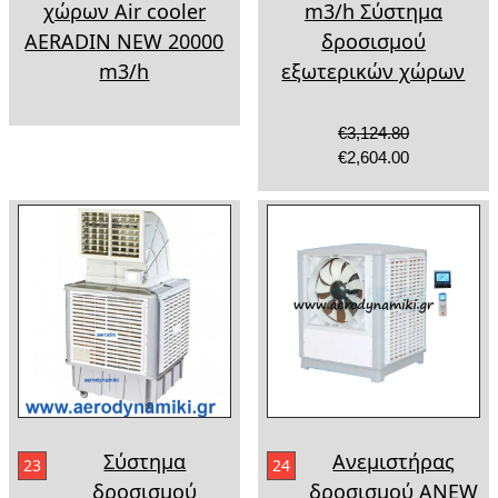
χώρων Air cooler
m3/h Σύστημα
AERADIN NEW 20000
δροσισμού
m3/h
εξωτερικών χώρων
€3,124.80
€2,604.00
Σύστημα
Ανεμιστήρας
23
24
δροσισμού
δροσισμού ANEW