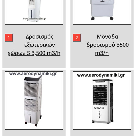
Δροσισμός
Μονάδα
1
2
εξωτερικών
δροσισμού 3500
χώρων S 3,500 m3/h
m3/h