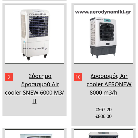
Σύστημα
Δροσισμός Air
9
10
δροσισμού Air
cooler AERONEW
cooler SNEW 6000 Μ3/
8000 m3/h
Η
€967.20
€806.00