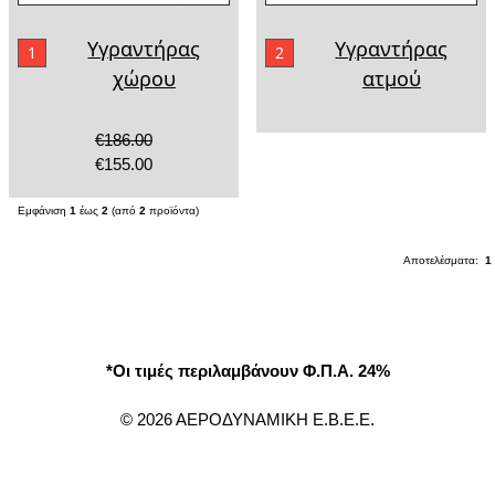
Υγραντήρας
Υγραντήρας
1
2
χώρου
ατμού
€186.00
€155.00
Εμφάνιση
1
έως
2
(από
2
προϊόντα)
Αποτελέσματα:
1
*Οι τιμές περιλαμβάνουν Φ.Π.Α. 24%
© 2026 ΑΕΡΟΔΥΝΑΜΙΚΗ Ε.Β.Ε.Ε.