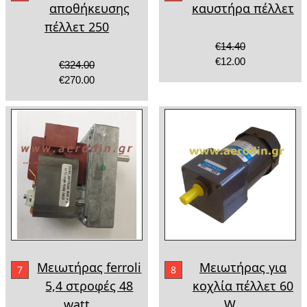
αποθήκευσης
καυστήρα πέλλετ
πέλλετ 250
€14.40
€12.00
€324.00
€270.00
Μειωτήρας ferroli
Μειωτήρας για
7
8
5,4 στροφές 48
κοχλία πέλλετ 60
watt
W