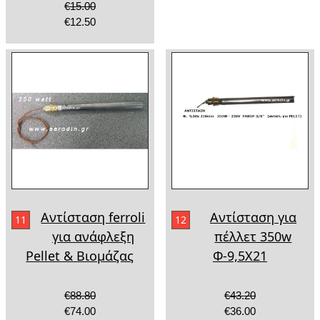
€15.00
€12.50
Αντίσταση ferroli
Αντίσταση για
11
12
για ανάφλεξη
πέλλετ 350w
Pellet & Βιομάζας
Φ-9,5Χ21
€88.80
€43.20
€74.00
€36.00