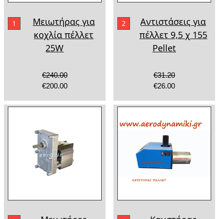
Μειωτήρας για
Αντιστάσεις για
1
2
κοχλία πέλλετ
πέλλετ 9,5 χ 155
25W
Pellet
€240.00
€31.20
€200.00
€26.00