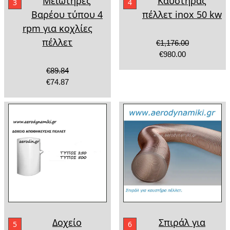
Μειωτήρες
Καυστήρας
3
4
Βαρέου τύπου 4
πέλλετ inox 50 kw
rpm για κοχλίες
πέλλετ
€1,176.00
€980.00
€89.84
€74.87
Δοχείο
Σπιράλ για
5
6