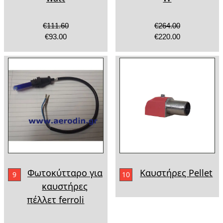
€111.60
€264.00
€93.00
€220.00
Φωτοκύτταρο για
Καυστήρες Pellet
9
10
καυστήρες
πέλλετ ferroli