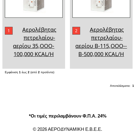
Aερολέβητας
Aερολέβητας
1
2
πετρελαίου-
πετρελαίου-
αερίου 35,OOO-
αερίου Β-115,OOO--
100,000 KCAL/H
Β-500,000 KCAL/H
Εμφάνιση
1
έως
2
(από
2
προϊόντα)
Αποτελέσματα:
1
*Οι τιμές περιλαμβάνουν Φ.Π.Α. 24%
© 2026 ΑΕΡΟΔΥΝΑΜΙΚΗ Ε.Β.Ε.Ε.