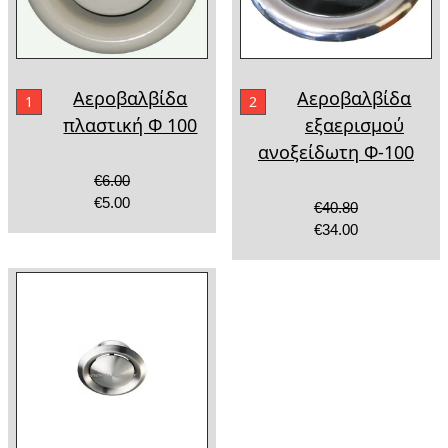
Αεροβαλβίδα
Αεροβαλβίδα
1
2
πλαστική Φ 100
εξαερισμού
ανοξείδωτη Φ-100
€6.00
€5.00
€40.80
€34.00