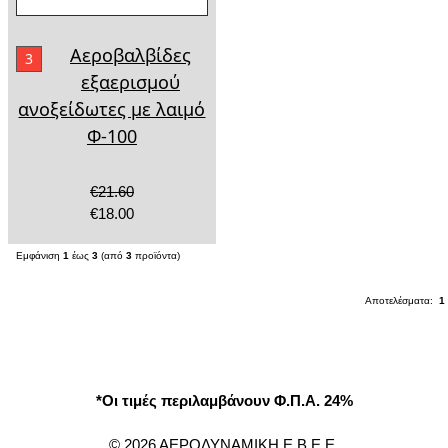
Αεροβαλβίδες
3
εξαερισμού
ανοξείδωτες με λαιμό
Φ-100
€21.60
€18.00
Εμφάνιση
1
έως
3
(από
3
προϊόντα)
Αποτελέσματα:
1
*Οι τιμές περιλαμβάνουν Φ.Π.Α. 24%
© 2026 ΑΕΡΟΔΥΝΑΜΙΚΗ Ε.Β.Ε.Ε.