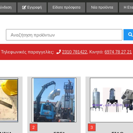
ύνδεση
Εγγραφή
Είδατε πρόσφατα
Νέα προϊόντα
Η Ετα
Τηλεφωνικές παραγγελίες:
2310 781422
, Κινητό:
6974 78 27 21
2
3