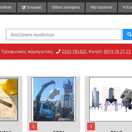
ύνδεση
Εγγραφή
Είδατε πρόσφατα
Νέα προϊόντα
Η Ετα
Τηλεφωνικές παραγγελίες:
2310 781422
, Κινητό:
6974 78 27 21
2
3